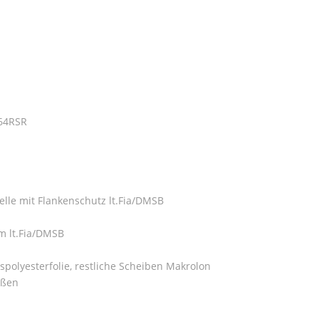
964RSR
elle mit Flankenschutz lt.Fia/DMSB
m lt.Fia/DMSB
spolyesterfolie, restliche Scheiben Makrolon
ußen