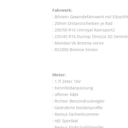
Fahrwerk:
: Bilstein Gewindefahrwerk mit Eibach
: 20mm Distanzscheiben je Rad
: 205/50 R16 Uniroyal Rainsport2
: 225/45 R16 Dunlop Direzza 3G Semisli
: Mondeo V6 Bremse vorne
: RS2000 Bremse hinten
Motor:
: 1,7l Zetec 16V
: Kennfeldanpassung
: offener K&N
: Richter Benzindruckregler
: Geänderte Nockenprofile
: Remus Fächerkrümmer
: HJS Sportkat
: Remus Endschalldämpfer