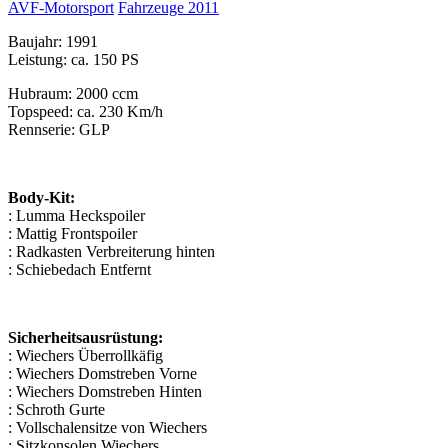
AVF-Motorsport
Fahrzeuge 2011
Baujahr: 1991
Leistung: ca. 150 PS
Hubraum: 2000 ccm
Topspeed: ca. 230 Km/h
Rennserie: GLP
Body-Kit:
: Lumma Heckspoiler
: Mattig Frontspoiler
: Radkasten Verbreiterung hinten
: Schiebedach Entfernt
Sicherheitsausrüstung:
: Wiechers Überrollkäfig
: Wiechers Domstreben Vorne
: Wiechers Domstreben Hinten
: Schroth Gurte
: Vollschalensitze von Wiechers
: Sitzkonsolen Wiechers