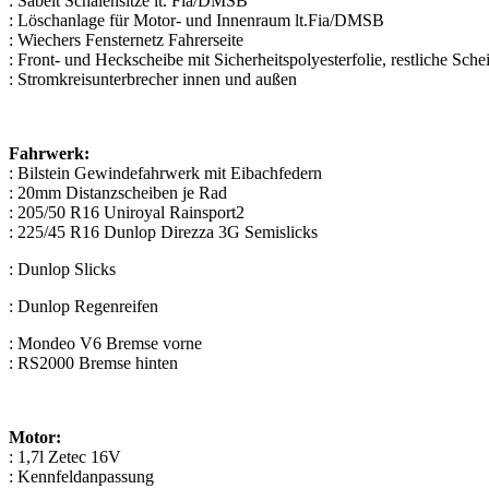
: Sabelt Schalensitze lt. Fia/DMSB
: Löschanlage für Motor- und Innenraum lt.Fia/DMSB
: Wiechers Fensternetz Fahrerseite
: Front- und Heckscheibe mit Sicherheitspolyesterfolie, restliche Sc
: Stromkreisunterbrecher innen und außen
Fahrwerk:
: Bilstein Gewindefahrwerk mit Eibachfedern
: 20mm Distanzscheiben je Rad
: 205/50 R16 Uniroyal Rainsport2
: 225/45 R16 Dunlop Direzza 3G Semislicks
: Dunlop Slicks
: Dunlop Regenreifen
: Mondeo V6 Bremse vorne
: RS2000 Bremse hinten
Motor:
: 1,7l Zetec 16V
: Kennfeldanpassung