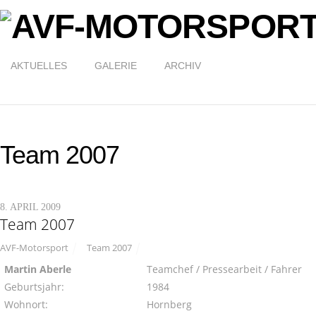
AKTUELLES
GALERIE
ARCHIV
Team 2007
8. APRIL 2009
Team 2007
AVF-Motorsport
Team 2007
Martin Aberle
Teamchef / Pressearbeit / Fahrer
Geburtsjahr:
1984
Wohnort:
Hornberg