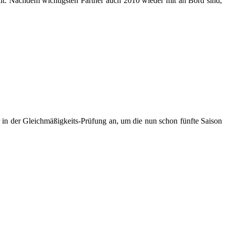
lt. Nachdem wichtigsten Partner auch 2010 wieder mit an Bord sind,
 in der Gleichmäßigkeits-Prüfung an, um die nun schon fünfte Saison