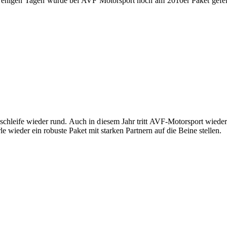
 wenigen Tagen wurde bei AVF Motorsport noch am 2010er Paket gefei
chleife wieder rund. Auch in diesem Jahr tritt AVF-Motorsport wieder
wieder ein robuste Paket mit starken Partnern auf die Beine stellen.