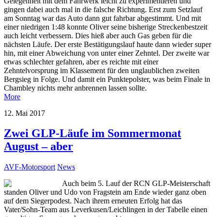
Gelegenheit mit dem Fahrwerk leicht zu experimentieren und
gingen dabei auch mal in die falsche Richtung. Erst zum Setzlauf
am Sonntag war das Auto dann gut fahrbar abgestimmt. Und mit
einer niedrigen 1:48 konnte Oliver seine bisherige Streckenbestzeit
auch leicht verbessern. Dies hieß aber auch Gas geben für die
nächsten Läufe. Der erste Bestätigungslauf haute dann wieder super
hin, mit einer Abweichung von unter einer Zehntel. Der zweite war
etwas schlechter gefahren, aber es reichte mit einer
Zehntelvorsprung im Klassement für den unglaublichen zweiten
Bergsieg in Folge. Und damit ein Punktepolster, was beim Finale in
Chambley nichts mehr anbrennen lassen sollte.
More
12. Mai 2017
Zwei GLP-Läufe im Sommermonat
August – aber
AVF-Motorsport
News
Auch beim 5. Lauf der RCN GLP-Meisterschaft
standen Oliver und Udo von Fragstein am Ende wieder ganz oben
auf dem Siegerpodest. Nach ihrem erneuten Erfolg hat das
Vater/Sohn-Team aus Leverkusen/Leichlingen in der Tabelle einen