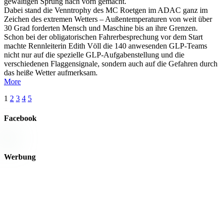
gewaltigen Sprung nach vorn gemacht.
Dabei stand die Venntrophy des MC Roetgen im ADAC ganz im
Zeichen des extremen Wetters – Außentemperaturen von weit über
30 Grad forderten Mensch und Maschine bis an ihre Grenzen.
Schon bei der obligatorischen Fahrerbesprechung vor dem Start
machte Rennleiterin Edith Völl die 140 anwesenden GLP-Teams
nicht nur auf die spezielle GLP-Aufgabenstellung und die
verschiedenen Flaggensignale, sondern auch auf die Gefahren durch
das heiße Wetter aufmerksam.
More
1
2
3
4
5
Facebook
Werbung