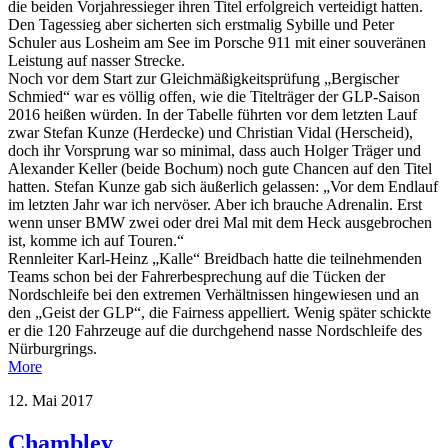
die beiden Vorjahressieger ihren Titel erfolgreich verteidigt hatten.
Den Tagessieg aber sicherten sich erstmalig Sybille und Peter
Schuler aus Losheim am See im Porsche 911 mit einer souveränen
Leistung auf nasser Strecke.
Noch vor dem Start zur Gleichmäßigkeitsprüfung „Bergischer
Schmied“ war es völlig offen, wie die Titelträger der GLP-Saison
2016 heißen würden. In der Tabelle führten vor dem letzten Lauf
zwar Stefan Kunze (Herdecke) und Christian Vidal (Herscheid),
doch ihr Vorsprung war so minimal, dass auch Holger Träger und
Alexander Keller (beide Bochum) noch gute Chancen auf den Titel
hatten. Stefan Kunze gab sich äußerlich gelassen: „Vor dem Endlauf
im letzten Jahr war ich nervöser. Aber ich brauche Adrenalin. Erst
wenn unser BMW zwei oder drei Mal mit dem Heck ausgebrochen
ist, komme ich auf Touren.“
Rennleiter Karl-Heinz „Kalle“ Breidbach hatte die teilnehmenden
Teams schon bei der Fahrerbesprechung auf die Tücken der
Nordschleife bei den extremen Verhältnissen hingewiesen und an
den „Geist der GLP“, die Fairness appelliert. Wenig später schickte
er die 120 Fahrzeuge auf die durchgehend nasse Nordschleife des
Nürburgrings.
More
12. Mai 2017
Chambley