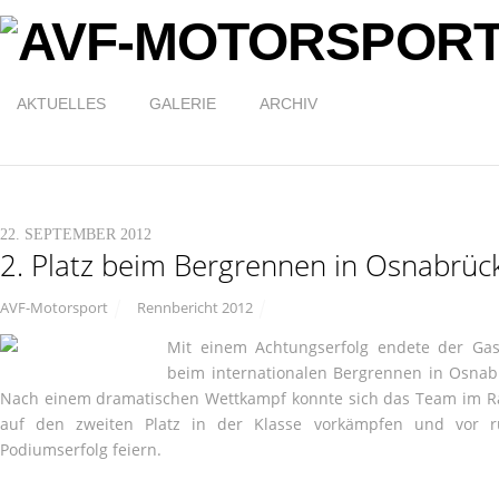
AKTUELLES
GALERIE
ARCHIV
22. SEPTEMBER 2012
2. Platz beim Bergrennen in Osnabrüc
AVF-Motorsport
Rennbericht 2012
Mit einem Achtungserfolg endete der Gast
beim internationalen Bergrennen in Osnab
Nach einem dramatischen Wettkampf konnte sich das Team im R
auf den zweiten Platz in der Klasse vorkämpfen und vor 
Podiumserfolg feiern.