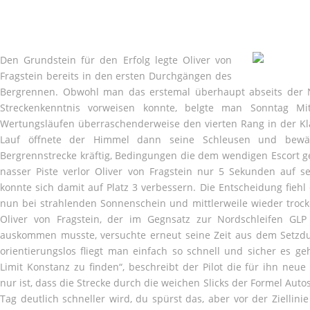
Den Grundstein für den Erfolg legte Oliver von
Fragstein bereits in den ersten Durchgängen des
Bergrennen. Obwohl man das erstemal überhaupt abseits der N
Streckenkenntnis vorweisen konnte, belgte man Sonntag M
Wertungsläufen überraschenderweise den vierten Rang in der Kl
Lauf öffnete der Himmel dann seine Schleusen und bewä
Bergrennstrecke kräftig, Bedingungen die dem wendigen Escort 
nasser Piste verlor Oliver von Fragstein nur 5 Sekunden auf s
konnte sich damit auf Platz 3 verbessern. Die Entscheidung fieh
nun bei strahlenden Sonnenschein und mittlerweile wieder troc
Oliver von Fragstein, der im Gegnsatz zur Nordschleifen GL
auskommen musste, versuchte erneut seine Zeit aus dem Setzdur
orientierungslos fliegt man einfach so schnell und sicher es 
Limit Konstanz zu finden“, beschreibt der Pilot die für ihn neu
nur ist, dass die Strecke durch die weichen Slicks der Formel A
Tag deutlich schneller wird, du spürst das, aber vor der Ziellini