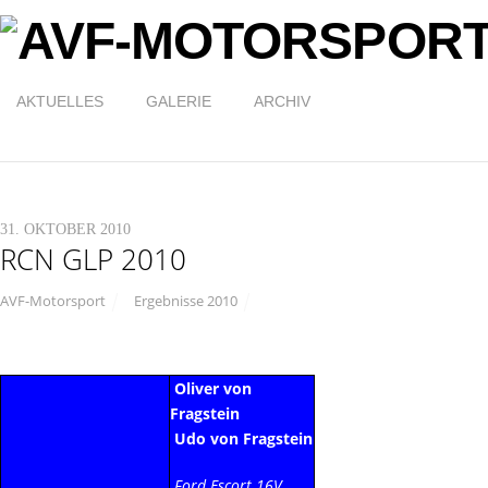
AKTUELLES
GALERIE
ARCHIV
31. OKTOBER 2010
RCN GLP 2010
AVF-Motorsport
Ergebnisse 2010
Oliver von
Fragstein
Udo von Fragstein
Ford Escort 16V