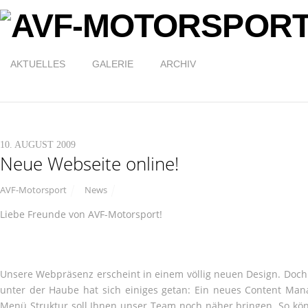
AKTUELLES
GALERIE
ARCHIV
10. AUGUST 2009
Neue Webseite online!
AVF-Motorsport
News
Liebe Freunde von AVF-Motorsport!
Unsere Webpräsenz erscheint in einem völlig neuen Design. Doch 
unter der Haube hat sich einiges getan: Ein neues Content M
Menü Struktur soll Ihnen unser Team noch näher bringen. So kön